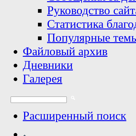
Руководство сайт
Статистика благо
Популярные тем
Файловый архив
Дневники
Галерея
Расширенный поиск