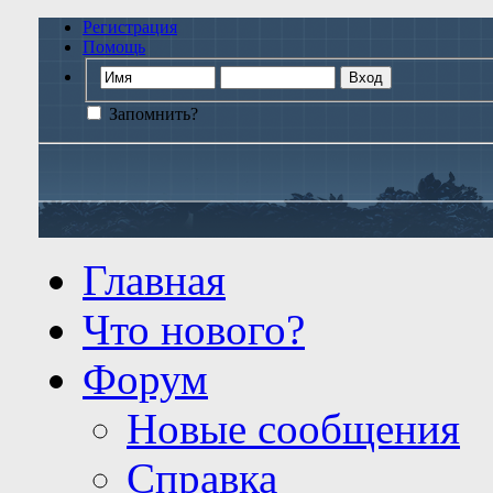
Регистрация
Помощь
Запомнить?
Главная
Что нового?
Форум
Новые сообщения
Справка