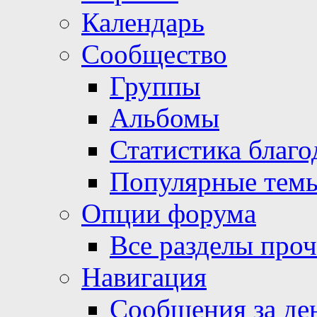
Календарь
Сообщество
Группы
Альбомы
Статистика благо
Популярные тем
Опции форума
Все разделы про
Навигация
Сообщения за де