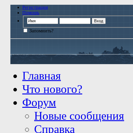
Регистрация
Помощь
Запомнить?
Главная
Что нового?
Форум
Новые сообщения
Справка