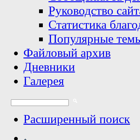
Руководство сайт
Статистика благо
Популярные тем
Файловый архив
Дневники
Галерея
Расширенный поиск