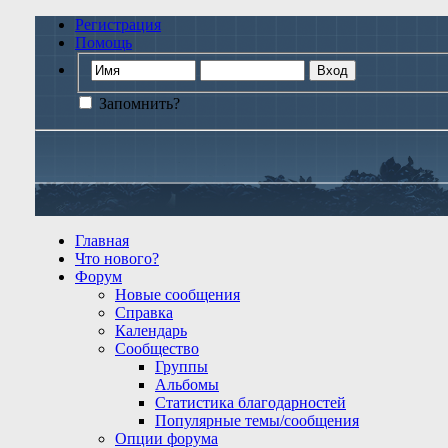
Регистрация
Помощь
Запомнить?
Главная
Что нового?
Форум
Новые сообщения
Справка
Календарь
Сообщество
Группы
Альбомы
Статистика благодарностей
Популярные темы/сообщения
Опции форума