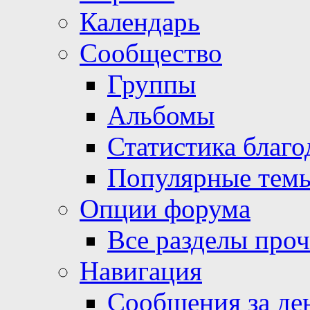
Календарь
Сообщество
Группы
Альбомы
Статистика благо
Популярные тем
Опции форума
Все разделы про
Навигация
Сообщения за де