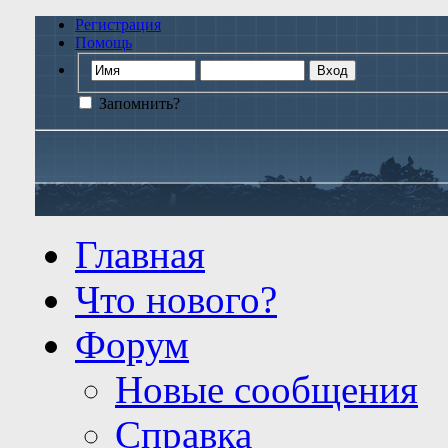
Регистрация
Помощь
Запомнить?
Главная
Что нового?
Форум
Новые сообщения
Справка