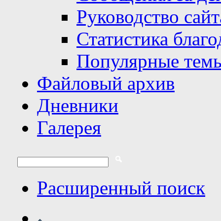
Руководство сайт
Статистика благо
Популярные тем
Файловый архив
Дневники
Галерея
Расширенный поиск