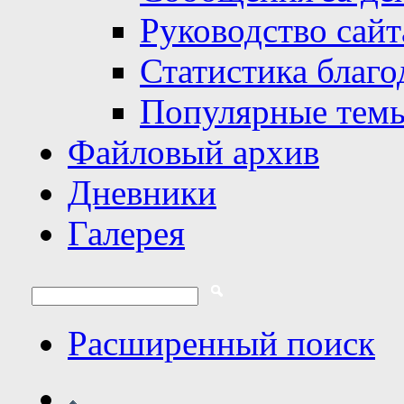
Руководство сайт
Статистика благо
Популярные тем
Файловый архив
Дневники
Галерея
Расширенный поиск