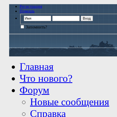
Регистрация
Помощь
Запомнить?
Главная
Что нового?
Форум
Новые сообщения
Справка