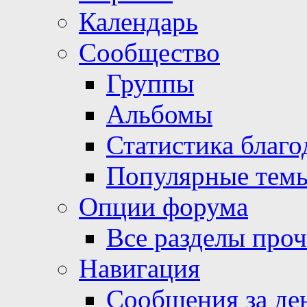
Календарь
Сообщество
Группы
Альбомы
Статистика благо
Популярные тем
Опции форума
Все разделы про
Навигация
Сообщения за де