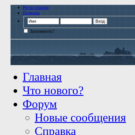
Регистрация
Помощь
Запомнить?
Главная
Что нового?
Форум
Новые сообщения
Справка