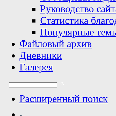
Руководство сайт
Статистика благо
Популярные тем
Файловый архив
Дневники
Галерея
Расширенный поиск