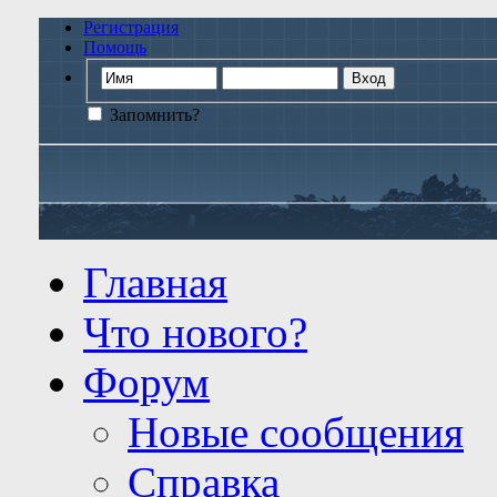
Регистрация
Помощь
Запомнить?
Главная
Что нового?
Форум
Новые сообщения
Справка