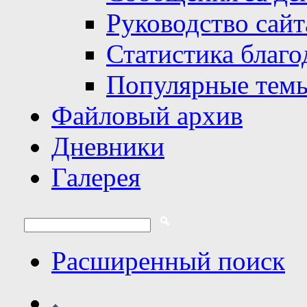
Руководство сайт
Статистика благо
Популярные тем
Файловый архив
Дневники
Галерея
Расширенный поиск