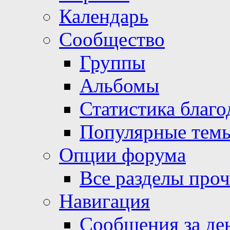
Календарь
Сообщество
Группы
Альбомы
Статистика благо
Популярные тем
Опции форума
Все разделы про
Навигация
Сообщения за де