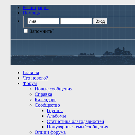
Регистрация
Помощь
Запомнить?
Главная
Что нового?
Форум
Новые сообщения
Справка
Календарь
Сообщество
Группы
Альбомы
Статистика благодарностей
Популярные темы/сообщения
Опции форума