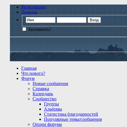
Регистрация
Помощь
Запомнить?
Главная
Что нового?
Форум
Новые сообщения
Справка
Календарь
Сообщество
Группы
Альбомы
Статистика благодарностей
Популярные темы/сообщения
Опции форума