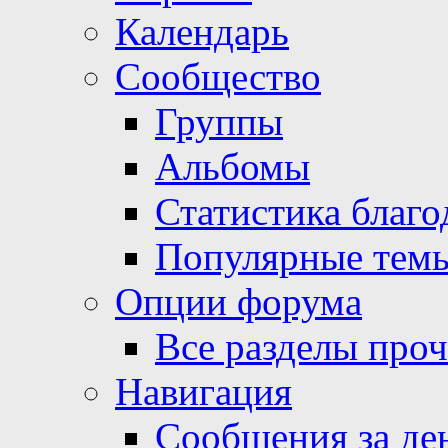
Календарь
Сообщество
Группы
Альбомы
Статистика благо
Популярные тем
Опции форума
Все разделы про
Навигация
Сообщения за де