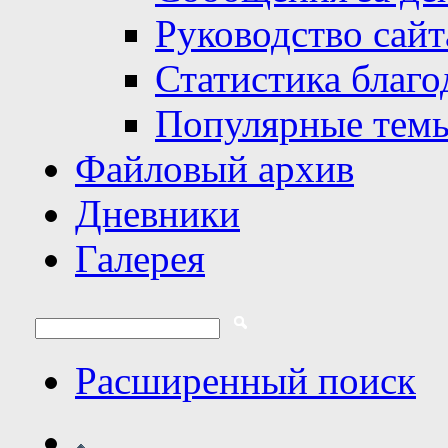
Руководство сайт
Статистика благо
Популярные тем
Файловый архив
Дневники
Галерея
Расширенный поиск