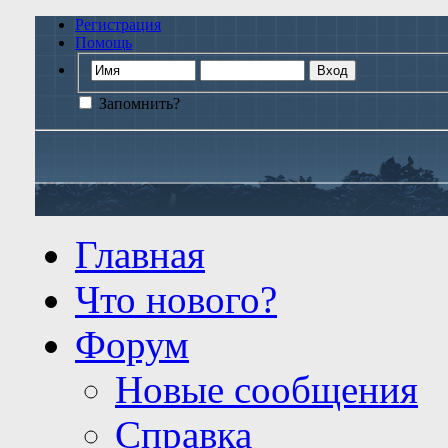
Регистрация
Помощь
Запомнить?
Главная
Что нового?
Форум
Новые сообщения
Справка