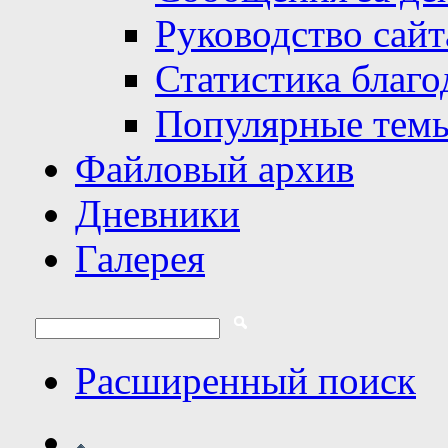
Руководство сайт
Статистика благо
Популярные тем
Файловый архив
Дневники
Галерея
Расширенный поиск