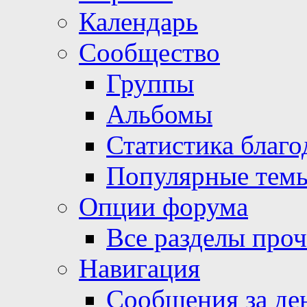
Календарь
Сообщество
Группы
Альбомы
Статистика благо
Популярные тем
Опции форума
Все разделы про
Навигация
Сообщения за де