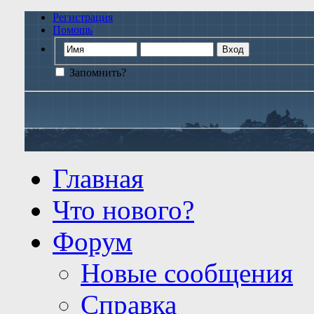
Регистрация
Помощь
Запомнить?
Главная
Что нового?
Форум
Новые сообщения
Справка