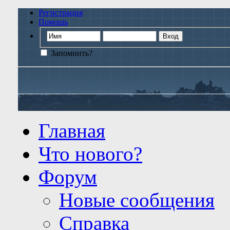
Регистрация
Помощь
Запомнить?
Главная
Что нового?
Форум
Новые сообщения
Справка