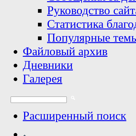
Руководство сайт
Статистика благо
Популярные тем
Файловый архив
Дневники
Галерея
Расширенный поиск