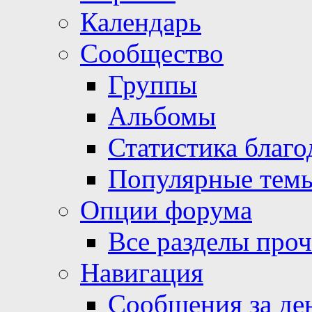
Календарь
Сообщество
Группы
Альбомы
Статистика благо
Популярные тем
Опции форума
Все разделы про
Навигация
Сообщения за де