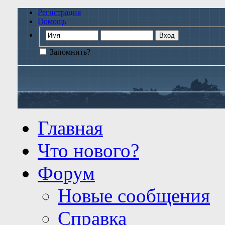
Регистрация
Помощь
Запомнить?
Главная
Что нового?
Форум
Новые сообщения
Справка