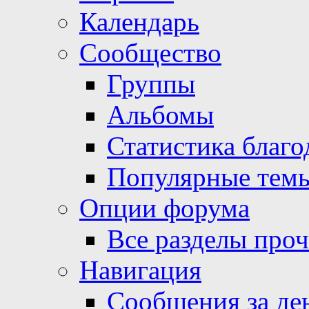
Календарь
Сообщество
Группы
Альбомы
Статистика благо
Популярные тем
Опции форума
Все разделы про
Навигация
Сообщения за де