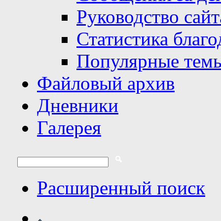
Руководство сайт
Статистика благо
Популярные тем
Файловый архив
Дневники
Галерея
Расширенный поиск