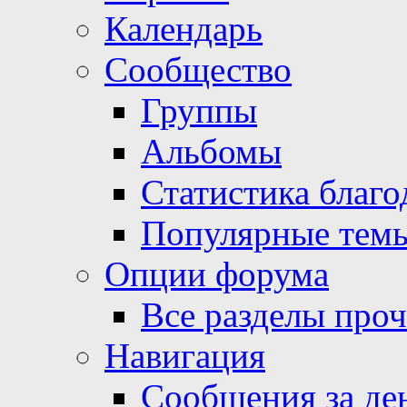
Календарь
Сообщество
Группы
Альбомы
Статистика благо
Популярные тем
Опции форума
Все разделы про
Навигация
Сообщения за де