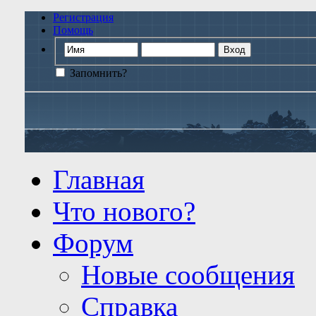
Регистрация
Помощь
Запомнить?
Главная
Что нового?
Форум
Новые сообщения
Справка