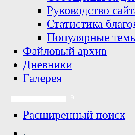
Руководство сайт
Статистика благо
Популярные тем
Файловый архив
Дневники
Галерея
Расширенный поиск