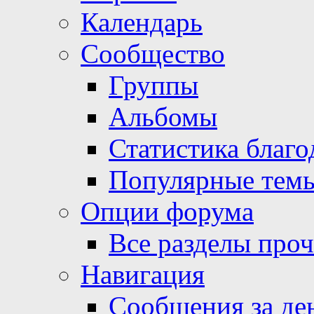
Календарь
Сообщество
Группы
Альбомы
Статистика благо
Популярные тем
Опции форума
Все разделы про
Навигация
Сообщения за де