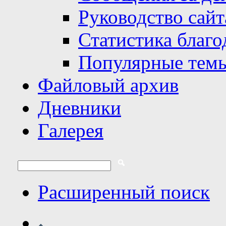
Руководство сайт
Статистика благо
Популярные тем
Файловый архив
Дневники
Галерея
Расширенный поиск