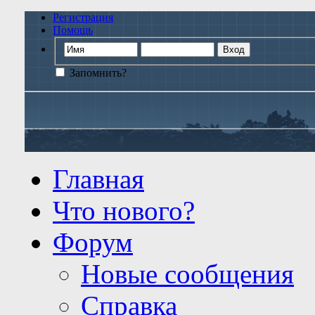
Регистрация
Помощь
Запомнить?
Главная
Что нового?
Форум
Новые сообщения
Справка