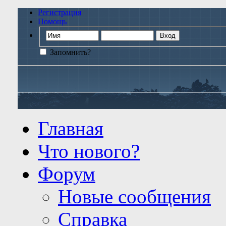
Регистрация
Помощь
Запомнить?
Главная
Что нового?
Форум
Новые сообщения
Справка