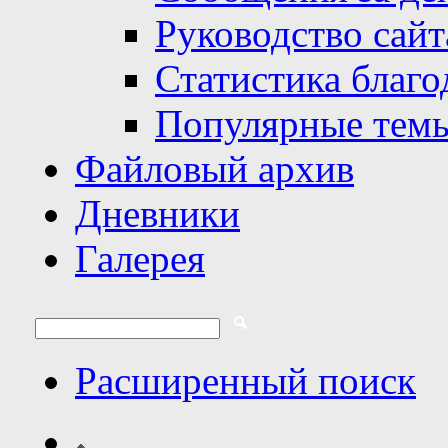
Руководство сайт
Статистика благо
Популярные тем
Файловый архив
Дневники
Галерея
Расширенный поиск