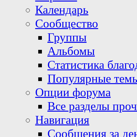
Календарь
Сообщество
Группы
Альбомы
Статистика благо
Популярные тем
Опции форума
Все разделы про
Навигация
Сообщения за де