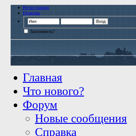
Регистрация
Помощь
Запомнить?
Главная
Что нового?
Форум
Новые сообщения
Справка