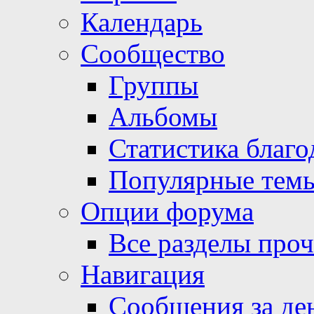
Календарь
Сообщество
Группы
Альбомы
Статистика благо
Популярные тем
Опции форума
Все разделы про
Навигация
Сообщения за де