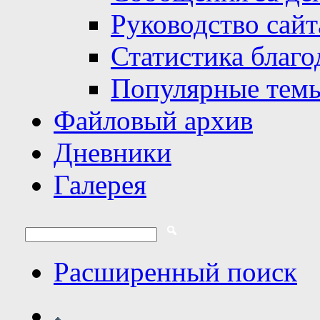
Руководство сайт
Статистика благо
Популярные тем
Файловый архив
Дневники
Галерея
Расширенный поиск