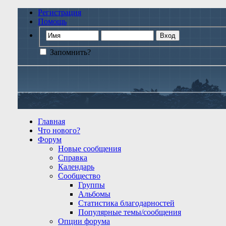
Регистрация
Помощь
Запомнить?
Главная
Что нового?
Форум
Новые сообщения
Справка
Календарь
Сообщество
Группы
Альбомы
Статистика благодарностей
Популярные темы/сообщения
Опции форума