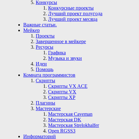
Конкурсы
Конкурсные проекты
Лучший проект полугода
Лучший проект месяца
Важные статьи.
Мейкер
Проекты
Завершенное в мейкере
Ресурсы
Графика
Музыка и звуки
Идеи
Помощь
Комната программистов
Скрипты
Скрипты VX ACE
Скрипты VX
Скрипты ХР
Плагины
Мастерские
Мастерская Сaveman
Мастерская DK
Мастерская Strelokhalfer
Open RGSS3
Информаторий