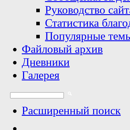
Руководство сайт
Статистика благо
Популярные тем
Файловый архив
Дневники
Галерея
Расширенный поиск