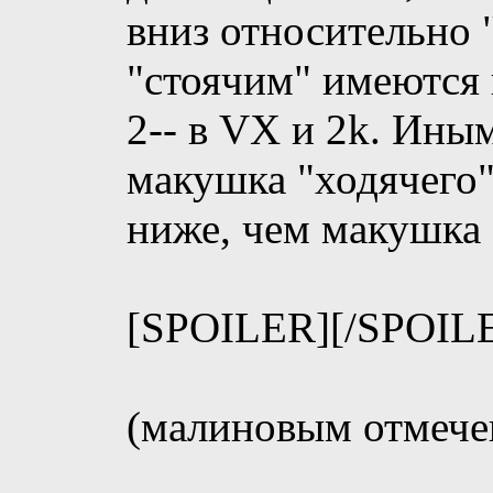
вниз относительно 
"стоячим" имеются 
2-- в VX и 2k. Ины
макушка "ходячего"
ниже, чем макушка 
[SPOILER]
[/SPOIL
(малиновым отмечен