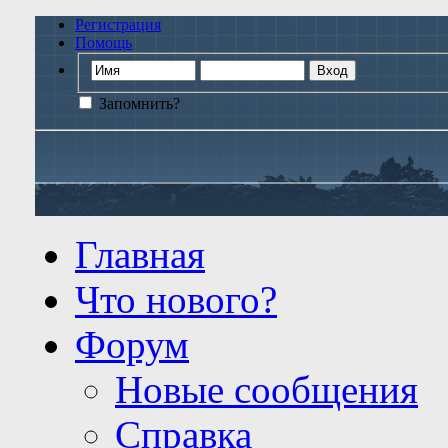
Регистрация
Помощь
Запомнить?
Главная
Что нового?
Форум
Новые сообщения
Справка