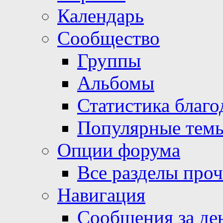
Календарь
Сообщество
Группы
Альбомы
Статистика благо
Популярные тем
Опции форума
Все разделы про
Навигация
Сообщения за де