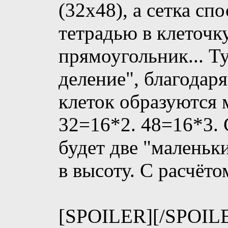
(32х48), а сетка сп
тетрадью в клеточку
прямоугольник... Т
деление", благодар
клеток образуются 
32=16*2. 48=16*3. 
будет две "маленьк
в высоту. С расчёто
[SPOILER]
[/SPOIL