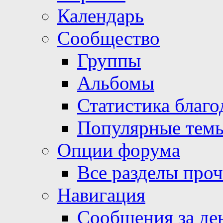
Календарь
Сообщество
Группы
Альбомы
Статистика благо
Популярные тем
Опции форума
Все разделы про
Навигация
Сообщения за де