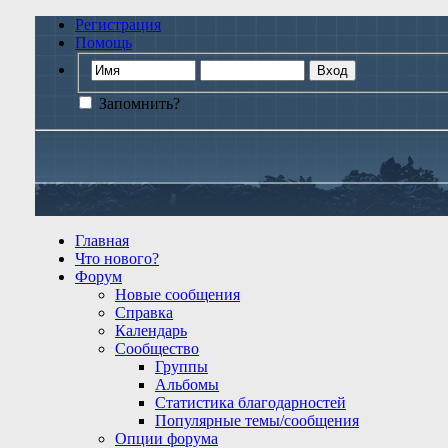
Регистрация
Помощь
Запомнить?
Главная
Что нового?
Форум
Новые сообщения
Справка
Календарь
Сообщество
Группы
Альбомы
Статистика благодарностей
Популярные темы/сообщения
Опции форума