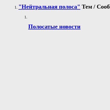
"Нейтральная полоса"
Тем / Со
Полосатые новости
(11 Просматривает)
Обсуждение новостей.
Опции форума:
Статистика раздела:
Тем: 254
Сообщений: 8,236
Последнее сообщение:
RPG MAKER U2U
от