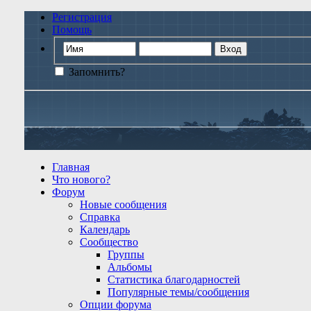
Регистрация
Помощь
Запомнить?
Главная
Что нового?
Форум
Новые сообщения
Справка
Календарь
Сообщество
Группы
Альбомы
Статистика благодарностей
Популярные темы/сообщения
Опции форума