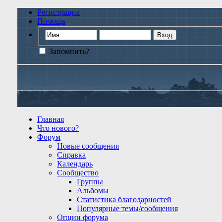
Регистрация
Помощь
Запомнить?
Главная
Что нового?
Форум
Новые сообщения
Справка
Календарь
Сообщество
Группы
Альбомы
Статистика благодарностей
Популярные темы/сообщения
Опции форума