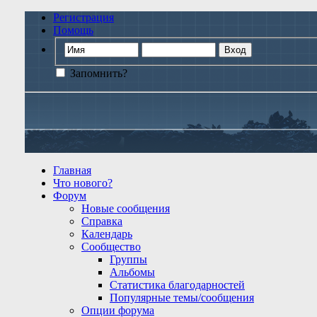
Регистрация
Помощь
Запомнить?
Главная
Что нового?
Форум
Новые сообщения
Справка
Календарь
Сообщество
Группы
Альбомы
Статистика благодарностей
Популярные темы/сообщения
Опции форума