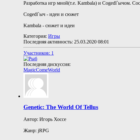
Разработка игр мной(т.е. Kambala) и Cogedl`ычом. Сос
Cogedl`ыч - идеи и сюжет
Kambala - сюжет и идеи
Категория:
Игры
Последняя активность: 25.03.2020
08:01
Участников: 1
Последняя дискуссия:
MagicComeWorld
Genetic: The World Of Tellus
Автор: Игорь Хоссе
Жанр: jRPG