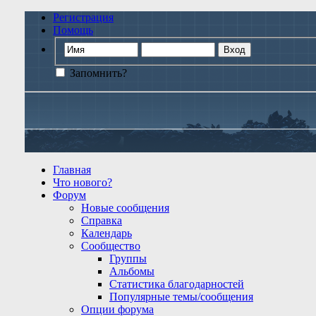
Регистрация
Помощь
Запомнить?
Главная
Что нового?
Форум
Новые сообщения
Справка
Календарь
Сообщество
Группы
Альбомы
Статистика благодарностей
Популярные темы/сообщения
Опции форума