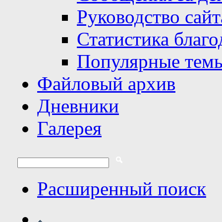
Руководство сайт
Статистика благо
Популярные тем
Файловый архив
Дневники
Галерея
Расширенный поиск