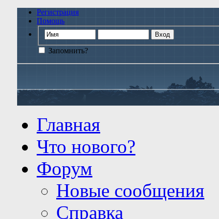
Регистрация
Помощь
Запомнить?
Главная
Что нового?
Форум
Новые сообщения
Справка