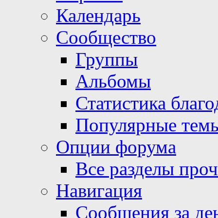
Календарь
Сообщество
Группы
Альбомы
Статистика благо
Популярные тем
Опции форума
Все разделы про
Навигация
Сообщения за де