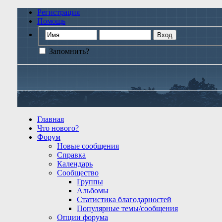
Регистрация
Помощь
Запомнить?
Главная
Что нового?
Форум
Новые сообщения
Справка
Календарь
Сообщество
Группы
Альбомы
Статистика благодарностей
Популярные темы/сообщения
Опции форума