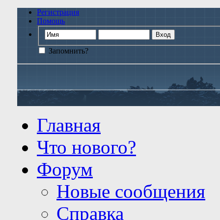
Регистрация
Помощь
Запомнить?
Главная
Что нового?
Форум
Новые сообщения
Справка