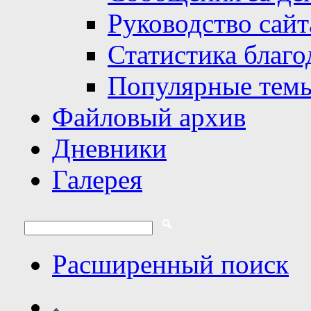
Руководство сайт
Статистика благо
Популярные тем
Файловый архив
Дневники
Галерея
Расширенный поиск