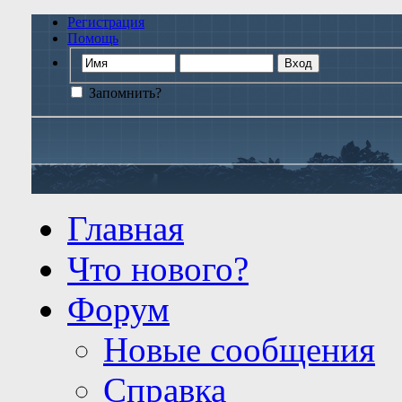
Регистрация
Помощь
Запомнить?
Главная
Что нового?
Форум
Новые сообщения
Справка