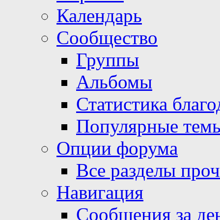
Календарь
Сообщество
Группы
Альбомы
Статистика благо
Популярные тем
Опции форума
Все разделы про
Навигация
Сообщения за де