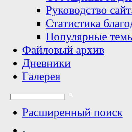
Руководство сайт
Статистика благо
Популярные тем
Файловый архив
Дневники
Галерея
Расширенный поиск