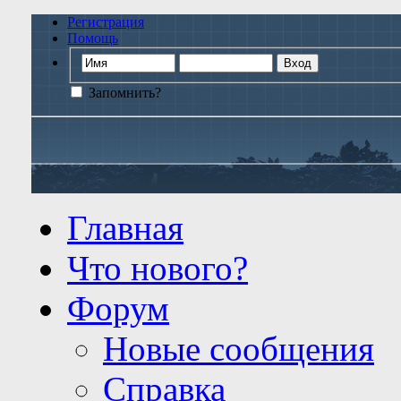
Регистрация
Помощь
Запомнить?
Главная
Что нового?
Форум
Новые сообщения
Справка