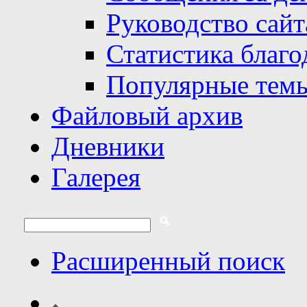
Руководство сайт
Статистика благо
Популярные тем
Файловый архив
Дневники
Галерея
Расширенный поиск