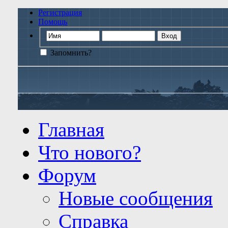
Регистрация
Помощь
Запомнить?
Главная
Что нового?
Форум
Новые сообщения
Справка