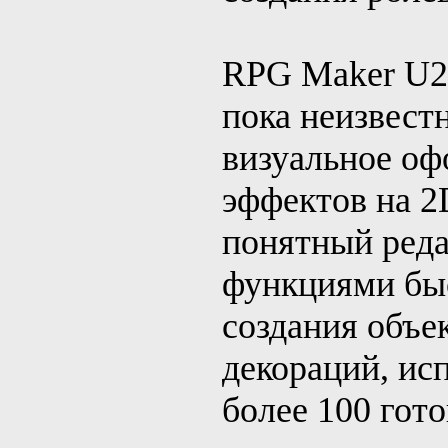
RPG Maker U2U
пока неизвест
визуальное оф
эффектов на 2
понятный реда
функциями быс
создания объе
декораций, ис
более 100 гот