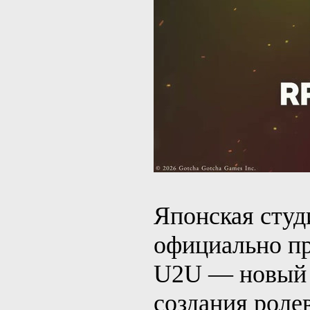
Японская студ
официально п
U2U — новый 
создания роле