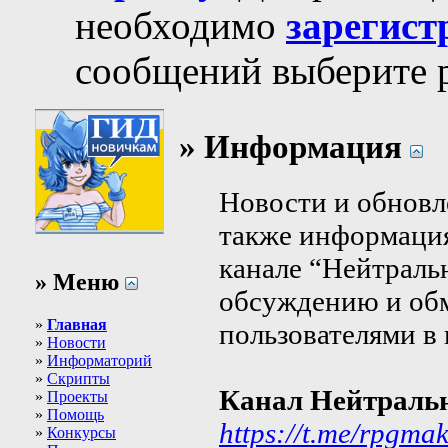
необходимо
зарегист
сообщений выберите р
» Информация
Новости и обновл
также информация
канале “Нейтраль
» Меню
обсуждению и об
»
Главная
пользователями в 
»
Новости
»
Информаторий
»
Скрипты
Канал Нейтраль
»
Проекты
»
Помощь
https://t.me/rpgma
»
Конкурсы