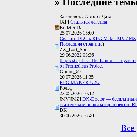
» Последние тем
Заголовок / Автор / Дата
[XP]
Стальная легенда
Bullet S.D.
25.07.2026
15:00
Скачать DLC к RPG Maker MV / MZ
Последняя страница
)
ZX_Lost_Soul
29.06.2022
03:36
[Просьба] Lisa The Painful — нужен 
от Prometheus Project
Grimm_69
20.07.2026
11:35
RPG MAKER U2U
Рольф
23.05.2026
10:12
[MV][MZ]
DK-Doctor — бесплатный 
статический анализатор проектов R
DK
30.06.2026
16:40
Все