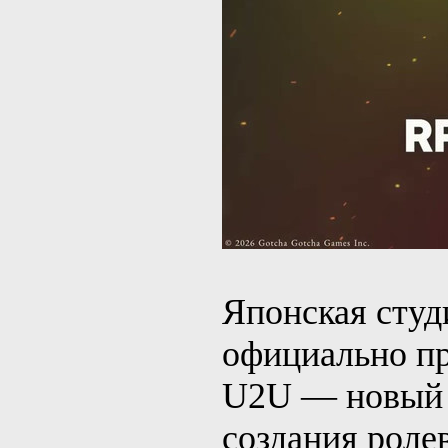
Японская студ
официально п
U2U — новый 
создания роле