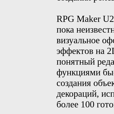
RPG Maker U2U
пока неизвест
визуальное оф
эффектов на 2
понятный реда
функциями быс
создания объе
декораций, ис
более 100 гот