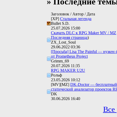
» Последние тем
Заголовок / Автор / Дата
[XP]
Стальная легенда
Bullet S.D.
25.07.2026
15:00
Скачать DLC к RPG Maker MV / MZ
Последняя страница
)
ZX_Lost_Soul
29.06.2022
03:36
[Просьба] Lisa The Painful — нужен 
от Prometheus Project
Grimm_69
20.07.2026
11:35
RPG MAKER U2U
Рольф
23.05.2026
10:12
[MV][MZ]
DK-Doctor — бесплатный 
статический анализатор проектов R
DK
30.06.2026
16:40
Все