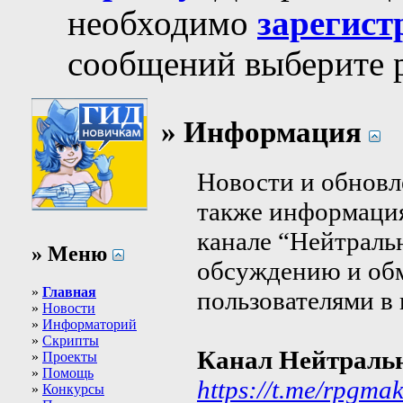
необходимо
зарегист
сообщений выберите р
» Информация
Новости и обновл
также информация
канале “Нейтраль
» Меню
обсуждению и об
»
Главная
пользователями в 
»
Новости
»
Информаторий
»
Скрипты
Канал Нейтраль
»
Проекты
»
Помощь
https://t.me/rpgma
»
Конкурсы