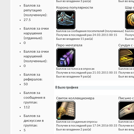
Был во владении 3 раз(а)
Был во вла
Баллов за
Корона популярности
Шар 
репутацию
(полученную):
27.5
Баллов за очки
Баллов за сообщения посетителей (полученных)
Балло
нарушения
Получен в последний раз 24.03.2011 00:15
Получ
(отданные):
Был во владении 11 раз(а)
Был во
0
Перо мечтателя
Сундук с
Баллов за очки
нарушений
(полученные):
0
Баллов за голоса в опросах
Баллов за 
Получен в последний раз 21.03.2011 00:15
Получен в 
Баллов за
Был во владении 9 раз(а)
Был во вла
рефералов:
50
8 Было трофеев
Баллов за
сообщения в
Свиток коллекционера
Письмо с
группах:
112
Баллов за
дискуссии в
Баллов за созданные опросы
Баллов за
группах:
Получен в последний раз 17.04.2016 00:33
Получен в 
Был во владении 2 раз(а)
Был во вла
5