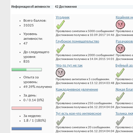
Информация об активности
42 Достижения
Угодник
Крайняя н
Всего баллов:
31025
Проявлено симпатии к 5000 сообщениям!
Проявлено а
Уровень
Достижение получено в 10.09.2017 14:46
Достижение 
активности:
Глубокое помешательство
Разачаров
47
До следующего
Проявлено симпатии к 2000 сообщениям!
Проявлено а
уровня:
Достижение получено в 14.04.2015 14:01
Достижение 
835
Что-то тут не так
Буйный аз
Опыта за
Проявлено антипатии к 5 сообщениям.
Проявлено с
уровень:
Достижение получено в 13.12.2014 03:48
Достижение 
49.39% получено
Каждодневное увлечение
Яркая бла
За день:
0 / 0.14 (0%)
Проявлено симпатии к 250 сообщениям.
Проявлено с
Достижение получено в 06.12.2014 04:04
Достижение 
Тут есть кое-что интересное
Толика лю
За неделю:
1.8 / 1 (180%)
Проявлено симпатии к 20 сообщениям.
Проявлено с
Достижение получено в 06.12.2014 04:04
Достижение 