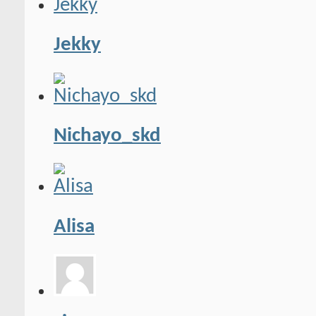
Jekky
Nichayo_skd
Alisa