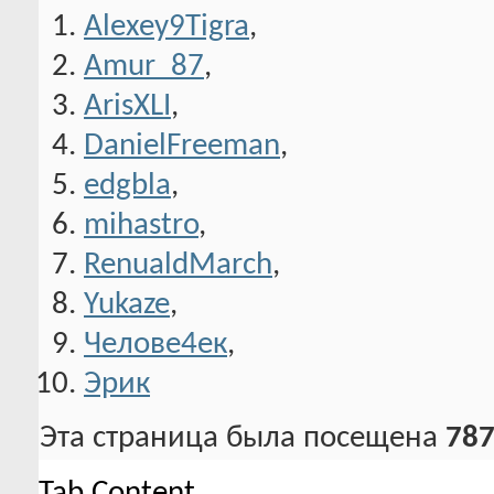
Alexey9Tigra
,
Amur_87
,
ArisXLI
,
DanielFreeman
,
edgbla
,
mihastro
,
RenualdMarch
,
Yukaze
,
Челове4ек
,
Эрик
Эта страница была посещена
787
Tab Content