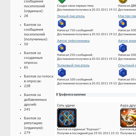
сообщения
Создал свою первую тему.
Написал ДВ
посетителей
Достижение получено в 20.03.2011 19:53
Достижение 
(отданных):
26
Умный писатель
Мастер пе
Баллов за
сообщения
Написал 750 сообщений!
Написал 500
посетителей
Достижение получено в 20.03.2011 19:53
Достижение 
(полученных):
Автор трёхтомника
Автор кни
50
Баллов за
Написал 250 сообщений.
Написал 20
созданные
Достижение получено в 20.03.2011 19:53
Достижение 
опросы:
Толковый писатель
Опытный 
65
Баллов за голоса
Написал 100 сообщений.
Написал 50
в опросах:
Достижение получено в 20.03.2011 19:53
Достижение 
228
Баллов за
8 Трофеев в наличии
добавленных
друзей:
Сеть удачи
Аура др
245
Баллов за
репутацию
(отданную):
Баллов за отданные "Хорошо!"
Баллов за
279
Получен в последний раз 29.05.2011 23:15
Получен в 