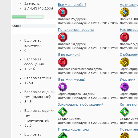
За месяц:
Все меня любят!
Архивари
2 / 4.43 (45.15%)
Добавил 25 друзей.
Написал ПЯ
Достижение получено в 29.12.2012 20:32
Достижение 
Баллы
Популярная персона
Нас пятер
Баллов за
Добавил 10 друзей.
Добавил 5 д
вложения:
Достижение получено в 24.04.2011 19:01
Достижение 
6
Я не одинок!
С юбилеем
Баллов за
сообщения:
15716
Добавил своего первого друга.
Зарегистрир
Достижение получено в 24.04.2011 19:01
Достижение 
Баллов за темы:
Я выжил месяц!
Участник
1260
Баллов за оценки
Зарегистрирован 30 дней.
Зарегистрир
тем (отданные):
Достижение получено в 20.03.2011 19:53
Достижение 
34.5
Законодатель обсуждений
Хотите по
Баллов за оценки
тем
Создал 100 тем.
Создал 25 т
(полученные):
Достижение получено в 20.03.2011 19:53
Достижение 
38.5
Птичка нашептала
Повелител
Баллов за