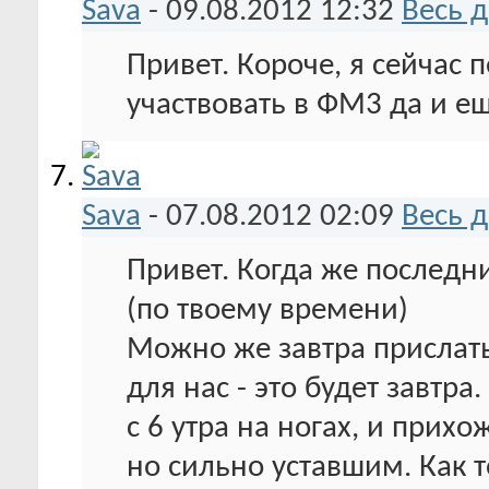
Sava
-
09.08.2012
12:32
Весь 
Привет. Короче, я сейчас 
участвовать в ФМ3 да и ещ
Sava
-
07.08.2012
02:09
Весь 
Привет. Когда же последн
(по твоему времени)
Можно же завтра прислать?
для нас - это будет завтра
с 6 утра на ногах, и прихо
но сильно уставшим. Как т