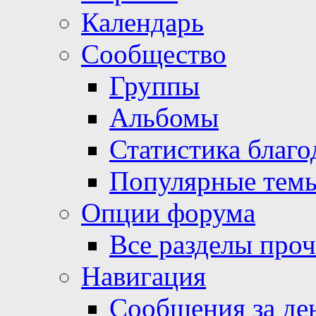
Календарь
Сообщество
Группы
Альбомы
Статистика благо
Популярные тем
Опции форума
Все разделы про
Навигация
Сообщения за де