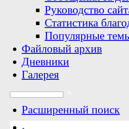
Руководство сайт
Статистика благо
Популярные тем
Файловый архив
Дневники
Галерея
Расширенный поиск