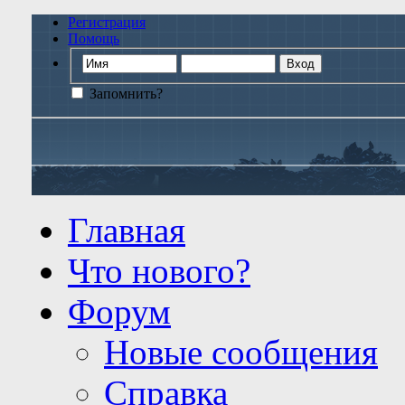
Регистрация
Помощь
Запомнить?
Главная
Что нового?
Форум
Новые сообщения
Справка