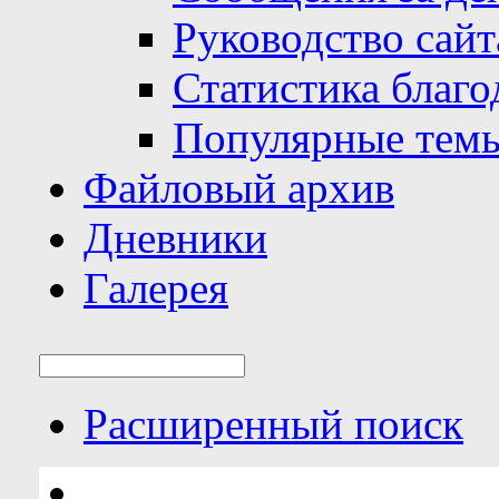
Руководство сайт
Статистика благо
Популярные тем
Файловый архив
Дневники
Галерея
Расширенный поиск