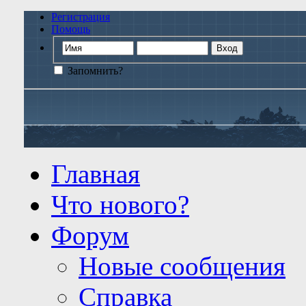
Регистрация
Помощь
Запомнить?
Главная
Что нового?
Форум
Новые сообщения
Справка