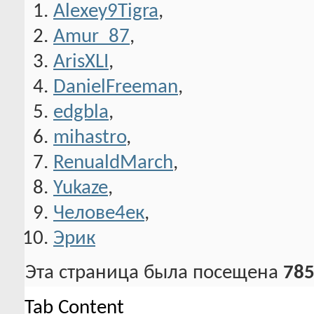
Alexey9Tigra
,
Amur_87
,
ArisXLI
,
DanielFreeman
,
edgbla
,
mihastro
,
RenualdMarch
,
Yukaze
,
Челове4ек
,
Эрик
Эта страница была посещена
785
Tab Content