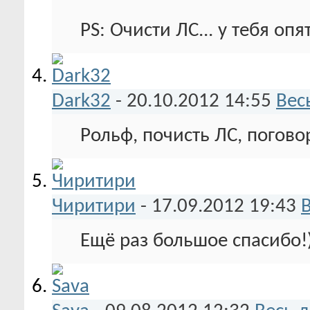
PS: Очисти ЛС... у тебя опя
Dark32
-
20.10.2012
14:55
Вес
Рольф, почисть ЛС, погово
Чиритири
-
17.09.2012
19:43
Ещё раз большое спасибо!