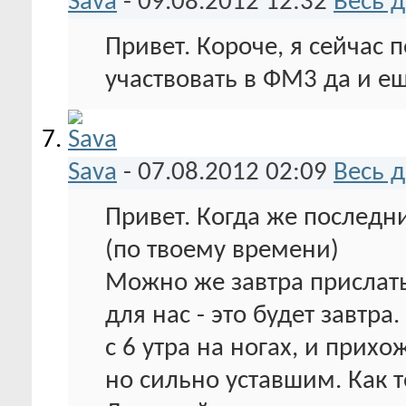
Sava
-
09.08.2012
12:32
Весь 
Привет. Короче, я сейчас 
участвовать в ФМ3 да и ещ
Sava
-
07.08.2012
02:09
Весь 
Привет. Когда же последн
(по твоему времени)
Можно же завтра прислать?
для нас - это будет завтра
с 6 утра на ногах, и прихо
но сильно уставшим. Как т