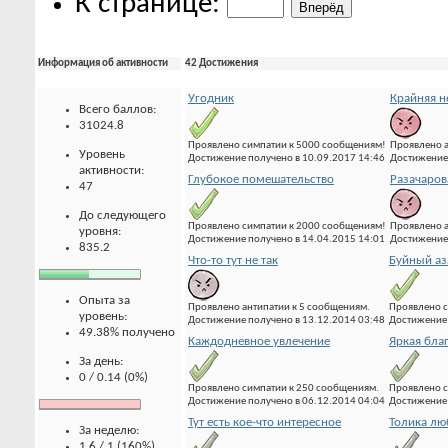
К странице:
Информация об активности
42 Достижения
Угодник
Крайняя н
Всего баллов:
31024.8
Проявлено симпатии к 5000 сообщениям!
Проявлено а
Уровень
Достижение получено в 10.09.2017 14:46
Достижение 
активности:
Глубокое помешательство
Разачаров
47
До следующего
Проявлено симпатии к 2000 сообщениям!
Проявлено а
уровня:
Достижение получено в 14.04.2015 14:01
Достижение 
835.2
Что-то тут не так
Буйный аз
Опыта за
Проявлено антипатии к 5 сообщениям.
Проявлено с
уровень:
Достижение получено в 13.12.2014 03:48
Достижение 
49.38% получено
Каждодневное увлечение
Яркая бла
За день:
0 / 0.14 (0%)
Проявлено симпатии к 250 сообщениям.
Проявлено с
Достижение получено в 06.12.2014 04:04
Достижение 
Тут есть кое-что интересное
Толика лю
За неделю:
1.6 / 1 (160%)