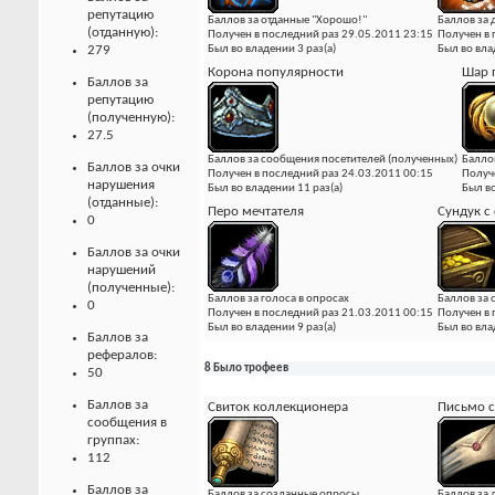
репутацию
Баллов за отданные "Хорошо!"
Баллов за
(отданную):
Получен в последний раз 29.05.2011 23:15
Получен в 
279
Был во владении 3 раз(а)
Был во вла
Корона популярности
Шар 
Баллов за
репутацию
(полученную):
27.5
Баллов за сообщения посетителей (полученных)
Балло
Баллов за очки
Получен в последний раз 24.03.2011 00:15
Получ
нарушения
Был во владении 11 раз(а)
Был во
(отданные):
Перо мечтателя
Сундук с
0
Баллов за очки
нарушений
(полученные):
Баллов за голоса в опросах
Баллов за 
0
Получен в последний раз 21.03.2011 00:15
Получен в 
Был во владении 9 раз(а)
Был во вла
Баллов за
рефералов:
8 Было трофеев
50
Баллов за
Свиток коллекционера
Письмо с
сообщения в
группах:
112
Баллов за
Баллов за созданные опросы
Баллов за