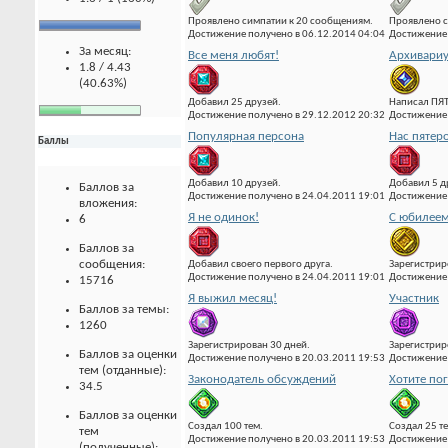
Проявлено симпатии к 20 сообщениям.
Проявлено с
Достижение получено в 06.12.2014 04:04
Достижение 
За месяц:
Все меня любят!
Архивари
1.8 / 4.43
(40.63%)
Добавил 25 друзей.
Написал ПЯ
Достижение получено в 29.12.2012 20:32
Достижение 
Популярная персона
Нас пятер
Баллы
Добавил 10 друзей.
Добавил 5 д
Баллов за
Достижение получено в 24.04.2011 19:01
Достижение 
вложения:
Я не одинок!
С юбилеем
6
Баллов за
сообщения:
Добавил своего первого друга.
Зарегистрир
Достижение получено в 24.04.2011 19:01
Достижение 
15716
Я выжил месяц!
Участник
Баллов за темы:
1260
Зарегистрирован 30 дней.
Зарегистрир
Баллов за оценки
Достижение получено в 20.03.2011 19:53
Достижение 
тем (отданные):
Законодатель обсуждений
Хотите по
34.5
Баллов за оценки
Создал 100 тем.
Создал 25 т
тем
Достижение получено в 20.03.2011 19:53
Достижение 
(полученные):