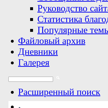
Руководство сайт
Статистика благо
Популярные тем
Файловый архив
Дневники
Галерея
Расширенный поиск