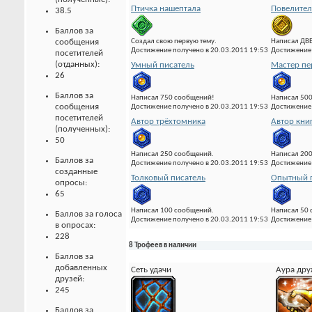
Птичка нашептала
Повелител
38.5
Баллов за
Создал свою первую тему.
Написал ДВ
сообщения
Достижение получено в 20.03.2011 19:53
Достижение 
посетителей
(отданных):
Умный писатель
Мастер пе
26
Баллов за
Написал 750 сообщений!
Написал 500
сообщения
Достижение получено в 20.03.2011 19:53
Достижение 
посетителей
Автор трёхтомника
Автор кни
(полученных):
50
Написал 250 сообщений.
Написал 20
Баллов за
Достижение получено в 20.03.2011 19:53
Достижение 
созданные
Толковый писатель
Опытный 
опросы:
65
Написал 100 сообщений.
Написал 50
Баллов за голоса
Достижение получено в 20.03.2011 19:53
Достижение 
в опросах:
228
8 Трофеев в наличии
Баллов за
добавленных
Сеть удачи
Аура др
друзей:
245
Баллов за