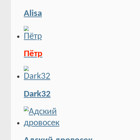
Alisa
Пётр
Dark32