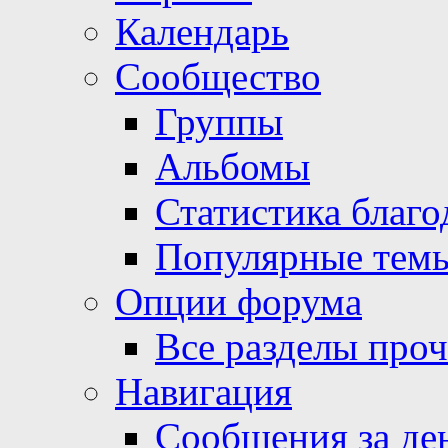
Календарь
Сообщество
Группы
Альбомы
Статистика благо
Популярные тем
Опции форума
Все разделы про
Навигация
Сообщения за де