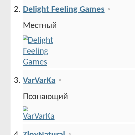
Delight Feeling Games
Местный
VarVarKa
Познающий
ZloyNatural