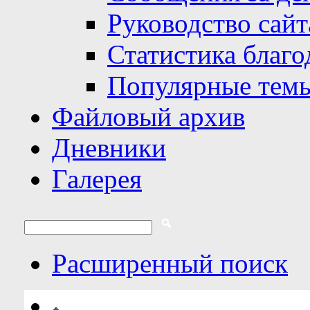
Руководство сайт
Статистика благо
Популярные тем
Файловый архив
Дневники
Галерея
Расширенный поиск