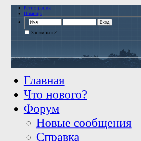
Регистрация
Помощь
Запомнить?
Главная
Что нового?
Форум
Новые сообщения
Справка