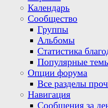
Календарь
Сообщество
Группы
Альбомы
Статистика благо
Популярные тем
Опции форума
Все разделы про
Навигация
Сообщения за де