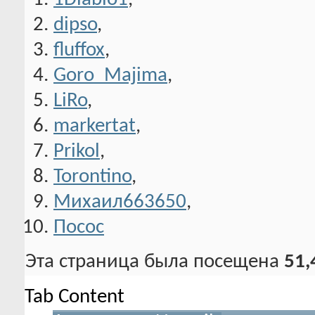
dipso
,
fluffox
,
Goro_Majima
,
LiRo
,
markertat
,
Prikol
,
Torontino
,
Михаил663650
,
Посос
Эта страница была посещена
51,
Tab Content