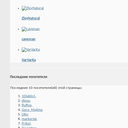
ZloyNatural
caveman
VarVarKa
Последние посетители
Последние 10 посетителя(ей) этой страницы:
1Diablo1
,
dipso
,
fluffox
,
Goro_Majima
,
LiRo
,
markertat
,
Prikol
,