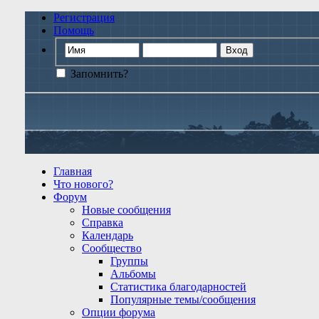
Регистрация
Помощь
Запомнить?
Главная
Что нового?
Форум
Новые сообщения
Справка
Календарь
Сообщество
Группы
Альбомы
Статистика благодарностей
Популярные темы/сообщения
Опции форума