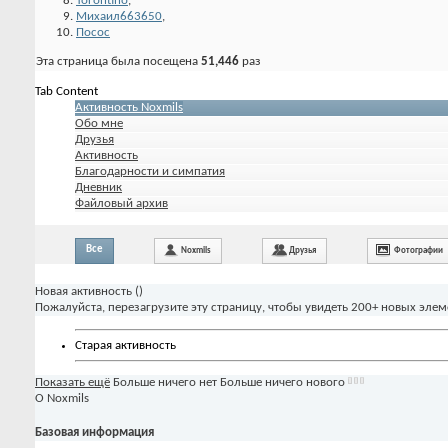
Torontino
,
Михаил663650
,
Посос
Эта страница была посещена
51,446
раз
Tab Content
Активность Noxmils
Обо мне
Друзья
Активность
Благодарности и симпатия
Дневник
Файловый архив
Все
Noxmils
Друзья
Фотографии
Новая активность (
)
Пожалуйста, перезагрузите эту страницу, чтобы увидеть 200+ новых элем
Старая активность
Показать ещё
Больше ничего нет
Больше ничего нового
О Noxmils
Базовая информация