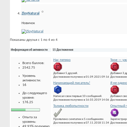
ZloyNatural
Новичок
Показаны друзья с 1 по 4 из 4
Информация об активности
15 Достижения
Нас пятеро
Трое — уж
Всего баллов:
2542.75
Добавил 5 друзей.
Добавил 3 д
Уровень
Достижение получено в 01.09.2021 09:16
Достижение 
активности:
Начинающий писатель!
Я не один
16
До следующего
Написал свои первые 10 сообщений.
Добавил сво
уровня:
Достижение получено в 16.03.2019 14:06
Достижение 
176.25
Толика любопытности
Опытный ч
Опыта за
Проявлено симпатии к 5 сообщениям.
Зарегистрир
уровень:
Достижение получено в 07.11.2018 11:34
Достижение 
49.93% получено