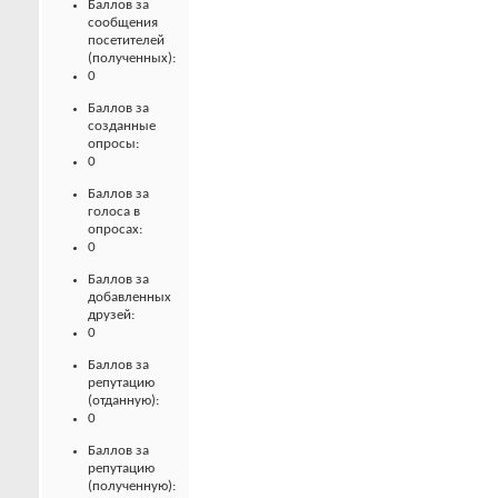
Баллов за
сообщения
посетителей
(полученных):
0
Баллов за
созданные
опросы:
0
Баллов за
голоса в
опросах:
0
Баллов за
добавленных
друзей:
0
Баллов за
репутацию
(отданную):
0
Баллов за
репутацию
(полученную):