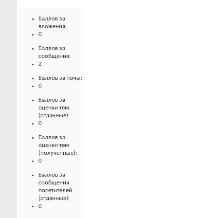
Баллов за
вложения:
0
Баллов за
сообщения:
2
Баллов за темы:
0
Баллов за
оценки тем
(отданные):
0
Баллов за
оценки тем
(полученные):
0
Баллов за
сообщения
посетителей
(отданных):
0