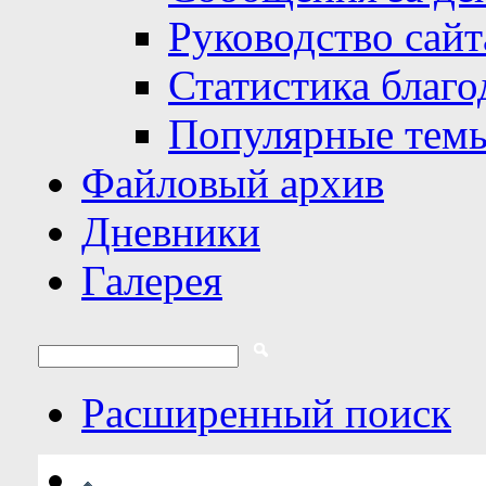
Руководство сайт
Статистика благо
Популярные тем
Файловый архив
Дневники
Галерея
Расширенный поиск