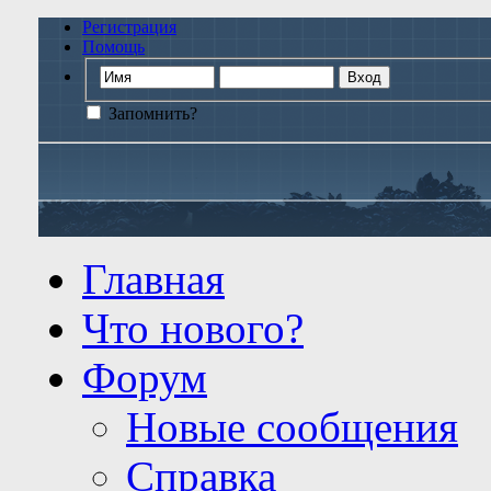
Регистрация
Помощь
Запомнить?
Главная
Что нового?
Форум
Новые сообщения
Справка