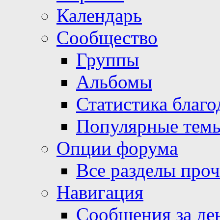
Календарь
Сообщество
Группы
Альбомы
Статистика благо
Популярные тем
Опции форума
Все разделы про
Навигация
Сообщения за де