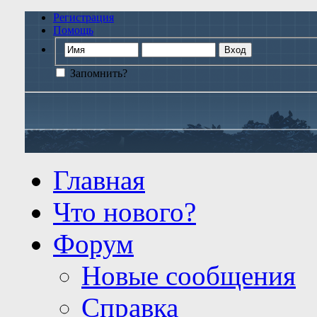
Регистрация
Помощь
Запомнить?
Главная
Что нового?
Форум
Новые сообщения
Справка