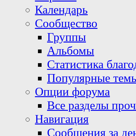
Календарь
Сообщество
Группы
Альбомы
Статистика благо
Популярные тем
Опции форума
Все разделы про
Навигация
Сообщения за де