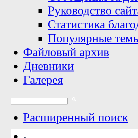
Руководство сайт
Статистика благо
Популярные тем
Файловый архив
Дневники
Галерея
Расширенный поиск