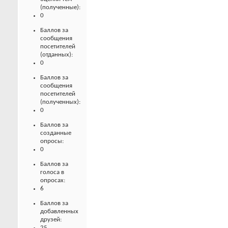
(полученные):
0
Баллов за
сообщения
посетителей
(отданных):
0
Баллов за
сообщения
посетителей
(полученных):
0
Баллов за
созданные
опросы:
0
Баллов за
голоса в
опросах:
6
Баллов за
добавленных
друзей:
25