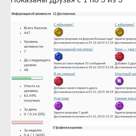
Показаны друзья с 1 по 3 из 3
Информация об активности
12 Достижения
С юбилеем!
С юбилеем!
Всего баллов:
447
Зарегистрирован на форуме больше года!
Зарегистриров
Уровень
Достижение получено в 29.10.2019 21:29
Достижение по
активности:
Начинающий писатель!
Трое — уже 
7
До следующего
Написал свои первые 10 сообщений.
Добавил 3 друг
уровня:
Достижение получено в 18.02.2019 23:28
Достижение по
46
Я не одинок!
Опытный чи
Опыта за
Добавил своего первого друга.
Зарегистриров
уровень:
Достижение получено в 01.01.2019 18:59
Достижение по
63.49%
Участник
Свежее мяс
получено
За день:
Зарегистрирован 7 дней.
Зарегистрирова
0 / 0.14 (0%)
Достижение получено в 01.01.2019 13:37
Достижение по
0 Трофеев в наличии
За неделю:
0.4 / 1 (40%)