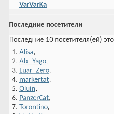
VarVarKa
Последние посетители
Последние 10 посетителя(ей) эт
Alisa
,
Alx_Yago
,
Luar_Zero
,
markertat
,
Oluin
,
PanzerCat
,
Torontino
,