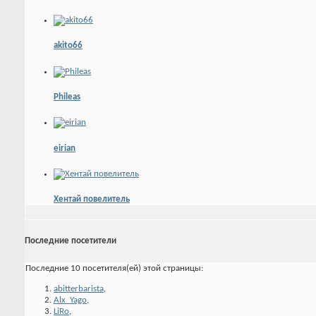
akito66
Phileas
eirian
Хентай повелитель
Последние посетители
Последние 10 посетителя(ей) этой страницы:
abitterbarista
,
Alx_Yago
,
LiRo
,