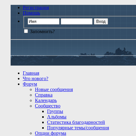
Регистрация
Помощь
Запомнить?
Главная
Что нового?
Форум
Новые сообщения
Справка
Календарь
Сообщество
Группы
Альбомы
Статистика благодарностей
Популярные темы/сообщения
Опции форума