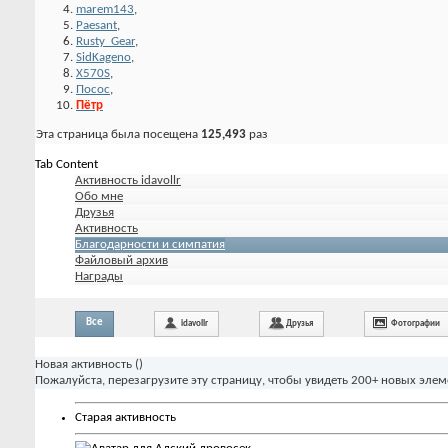
marem143
,
Paesant
,
Rusty_Gear
,
SidKageno
,
X570S
,
Посос
,
Пётр
Эта страница была посещена
125,493
раз
Tab Content
Активность idavollr
Обо мне
Друзья
Активность
Благодарности и симпатия
Файловый архив
Награды
Все
idavollr
Друзья
Фотографии
Новая активность (
)
Пожалуйста, перезагрузите эту страницу, чтобы увидеть 200+ новых элем
Старая активность