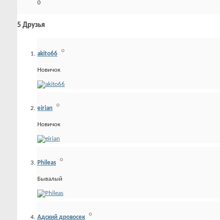
0
5
Друзья
akito66
Новичок
eirian
Новичок
Phileas
Бывалый
Адский дровосек