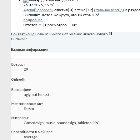
26.07.2026,
15:26
Адский дровосек
ответил(-а) в теме [XP]
Стальная легенда
в разде
Выглядит настолько круто, что аж страшно!
подробнее
Ответов: 2 | Просмотров: 5302
Показать ещё
Больше ничего нет
Больше ничего нового
О idavollr
Базовая информация
Возраст
29
О idavollr
Биография:
ugly but honest
Местоположение:
Томск
Интересы:
Gamedesign, music, soundesign, tabletop RPG
Способности в мейкере:
Average