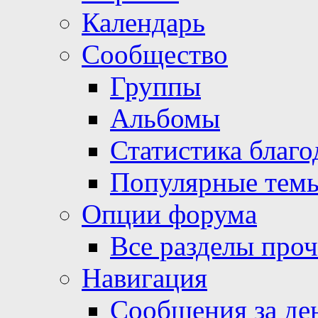
Календарь
Сообщество
Группы
Альбомы
Статистика благо
Популярные тем
Опции форума
Все разделы про
Навигация
Сообщения за де