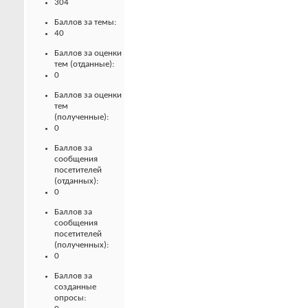
304
Баллов за темы:
40
Баллов за оценки
тем (отданные):
0
Баллов за оценки
тем
(полученные):
0
Баллов за
сообщения
посетителей
(отданных):
0
Баллов за
сообщения
посетителей
(полученных):
0
Баллов за
созданные
опросы: