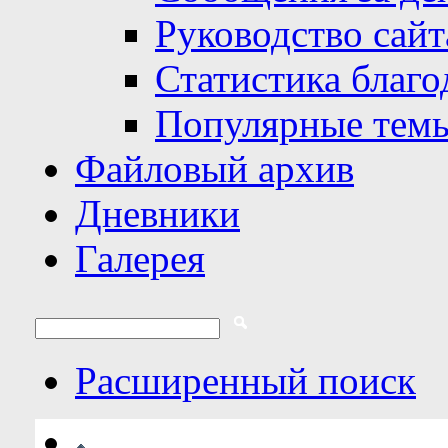
Руководство сайт
Статистика благо
Популярные тем
Файловый архив
Дневники
Галерея
Расширенный поиск