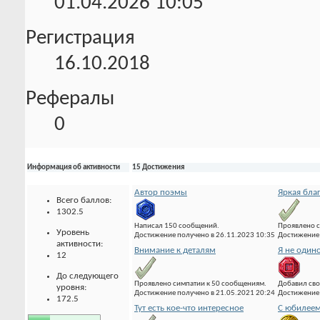
01.04.2026
10:05
Регистрация
16.10.2018
Рефералы
0
Информация об активности
15 Достижения
Автор поэмы
Яркая бла
Всего баллов:
1302.5
Написал 150 сообщений.
Проявлено с
Уровень
Достижение получено в 26.11.2023 10:35
Достижение 
активности:
Внимание к деталям
Я не один
12
До следующего
Проявлено симпатии к 50 сообщениям.
Добавил сво
уровня:
Достижение получено в 21.05.2021 20:24
Достижение 
172.5
Тут есть кое-что интересное
С юбилеем