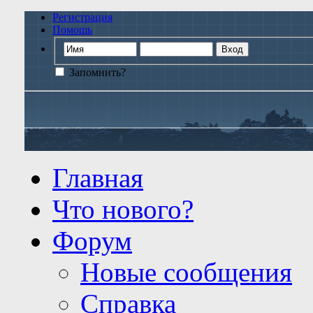
Регистрация
Помощь
Запомнить?
Главная
Что нового?
Форум
Новые сообщения
Справка