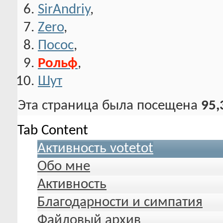
SirAndriy
,
Zero
,
Посос
,
Рольф
,
Шут
Эта страница была посещена
95,
Tab Content
Активность votetot
Обо мне
Активность
Благодарности и симпатия
Файловый архив