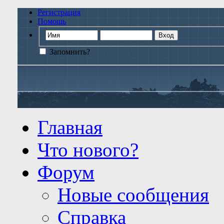
Регистрация
Помощь
Запомнить?
Главная
Что нового?
Форум
Новые сообщения
Справка