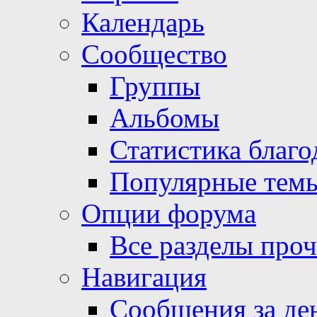
Календарь
Сообщество
Группы
Альбомы
Статистика благо
Популярные тем
Опции форума
Все разделы про
Навигация
Сообщения за де