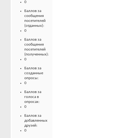
0
Баллов за
сообщения
посетителей
(отданных):
0
Баллов за
сообщения
посетителей
(полученных):
0
Баллов за
созданные
опросы:
0
Баллов за
голоса в
опросах:
0
Баллов за
добавленных
друзей:
0