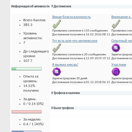
Информация об активности
9 Достижения
Яркая благосклонность
Внимание к 
Всего баллов:
385.3
Проявлено симпатии к 110 сообщениям.
Проявлено сим
Уровень
Достижение получено в 16.02.2026 08:11
Достижение по
активности:
Тут есть кое-что интересное
Опытный чи
7
До следующего
Проявлено симпатии к 20 сообщениям.
Зарегистриров
уровня:
Достижение получено в 12.09.2019 19:12
Достижение по
107.7
Я выжил месяц!
Участник
Опыта за
Зарегистрирован 30 дней.
Зарегистриров
уровень:
Достижение получено в 05.12.2018 06:15
Достижение по
14.52%
получено
0 Трофеев в наличии
За день:
0 / 0.14 (0%)
0 Было трофеев
За неделю:
0.4 / 1 (40%)