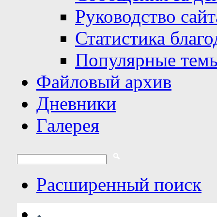
Руководство сайт
Статистика благо
Популярные тем
Файловый архив
Дневники
Галерея
Расширенный поиск