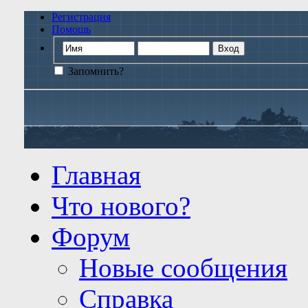
Регистрация
Помощь
Запомнить?
Главная
Что нового?
Форум
Новые сообщения
Справка