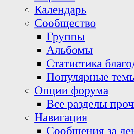
Календарь
Сообщество
Группы
Альбомы
Статистика благо
Популярные тем
Опции форума
Все разделы про
Навигация
Сообщения за де