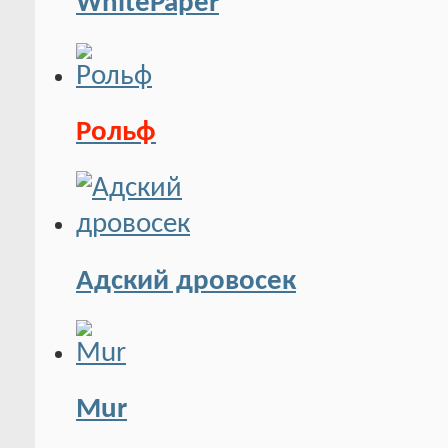
WhitePaper
Рольф
Адский дровосек
Mur