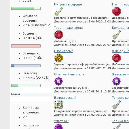
77.95
Интрига в сердце
Нас пятер
Опыта за
Проявлено симпатии к 550 сообщениям!
Добавил 5 д
уровень:
Достижение получено в 13.06.2020 13:03
Достижение 
79.49% получено
Трое — уже толпа
Каждоднев
За день:
0 / 0.14 (0%)
Добавил 3 друга.
Проявлено с
Достижение получено в 05.06.2020 21:07
Достижение 
С юбилеем!
Я не один
За неделю:
0.1 / 1 (10%)
Зарегистрирован на форуме больше года!
Добавил сво
Достижение получено в 14.02.2020 23:13
Достижение 
За месяц:
Опытный читатель
Я выжил м
1 / 4.43 (22.57%)
Зарегистрирован 90 дней.
Зарегистрир
Достижение получено в 30.05.2019 10:25
Достижение 
Баллы
В этом весь я!
Тут есть к
Баллов за
Создал свою первую запись в дневнике.
Проявлено с
вложения:
Достижение получено в 27.02.2019 22:46
Достижение 
29
Участник
Толика лю
Баллов за