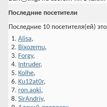
Последние посетители
Последние 10 посетителя(ей) эт
Alisa
,
Bixozemu
,
Forgy
,
Intruder
,
Kolhe
,
Ku12at0r
,
ron.aoki
,
SirAndriy
,