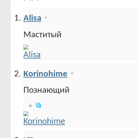
Alisa
Маститый
Korinohime
Познающий