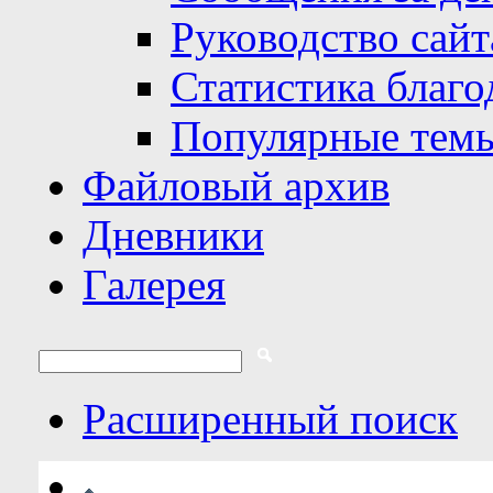
Руководство сайт
Статистика благо
Популярные тем
Файловый архив
Дневники
Галерея
Расширенный поиск