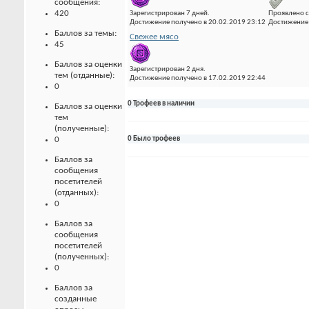
сообщения:
420
Зарегистрирован 7 дней.
Проявлено с
Достижение получено в 20.02.2019 23:12
Достижение 
Баллов за темы:
Свежее мясо
45
Баллов за оценки
Зарегистрирован 2 дня.
тем (отданные):
Достижение получено в 17.02.2019 22:44
0
0 Трофеев в наличии
Баллов за оценки
тем
(полученные):
0
0 Было трофеев
Баллов за
сообщения
посетителей
(отданных):
0
Баллов за
сообщения
посетителей
(полученных):
0
Баллов за
созданные