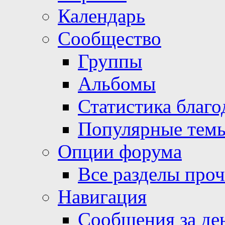
Календарь
Сообщество
Группы
Альбомы
Статистика благо
Популярные тем
Опции форума
Все разделы про
Навигация
Сообщения за де