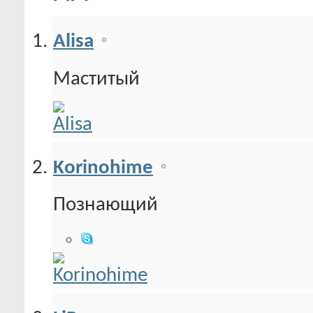
Alisa
Маститый
Korinohime
Познающий