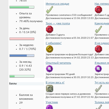
78.05
Интрига в сердце
Нас пятер
Опыта за
Проявлено симпатии к 550 сообщениям!
Добавил 5 д
уровень:
Достижение получено в 13.06.2020 13:03
Достижение 
79.46% получено
Трое — уже толпа
Каждоднев
За день:
0 / 0.14 (0%)
Добавил 3 друга.
Проявлено с
Достижение получено в 05.06.2020 21:07
Достижение 
С юбилеем!
Я не один
За неделю:
0.7 / 1 (70%)
Зарегистрирован на форуме больше года!
Добавил сво
Достижение получено в 14.02.2020 23:13
Достижение 
За месяц:
Опытный читатель
Я выжил м
0.9 / 4.43
(20.32%)
Зарегистрирован 90 дней.
Зарегистрир
Достижение получено в 30.05.2019 10:25
Достижение 
В этом весь я!
Тут есть к
Баллы
Создал свою первую запись в дневнике.
Проявлено с
Баллов за
Достижение получено в 27.02.2019 22:46
Достижение 
вложения:
Участник
Толика лю
29