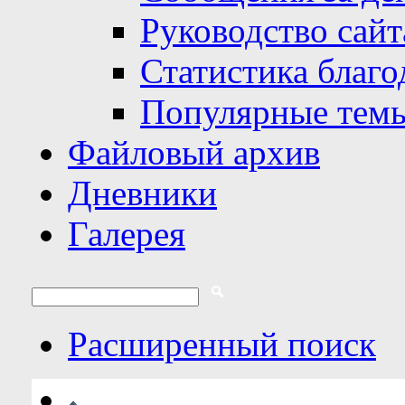
Руководство сайт
Статистика благо
Популярные тем
Файловый архив
Дневники
Галерея
Расширенный поиск