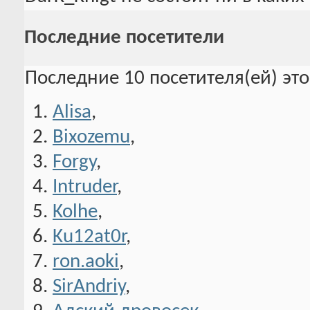
Последние посетители
Последние 10 посетителя(ей) эт
Alisa
,
Bixozemu
,
Forgy
,
Intruder
,
Kolhe
,
Ku12at0r
,
ron.aoki
,
SirAndriy
,