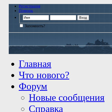
Регистрация
Помощь
Запомнить?
Главная
Что нового?
Форум
Новые сообщения
Справка