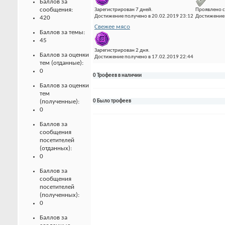
Баллов за
сообщения:
Зарегистрирован 7 дней.
Проявлено с
Достижение получено в 20.02.2019 23:12
Достижение 
420
Свежее мясо
Баллов за темы:
45
Зарегистрирован 2 дня.
Баллов за оценки
Достижение получено в 17.02.2019 22:44
тем (отданные):
0
0 Трофеев в наличии
Баллов за оценки
тем
(полученные):
0 Было трофеев
0
Баллов за
сообщения
посетителей
(отданных):
0
Баллов за
сообщения
посетителей
(полученных):
0
Баллов за