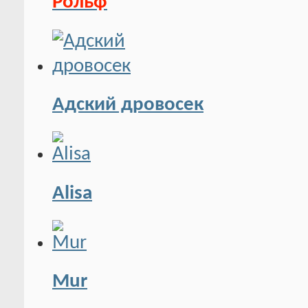
Рольф
Адский дровосек
Alisa
Mur