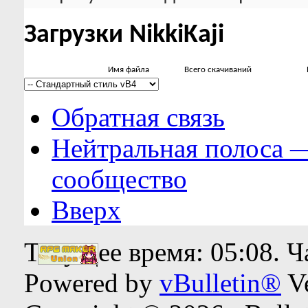
Загрузки NikkiKaji
Имя файла
Всего скачиваний
Обратная связь
Нейтральная полоса 
сообщество
Вверх
Текущее время:
05:08
. 
Powered by
vBulletin®
Ve