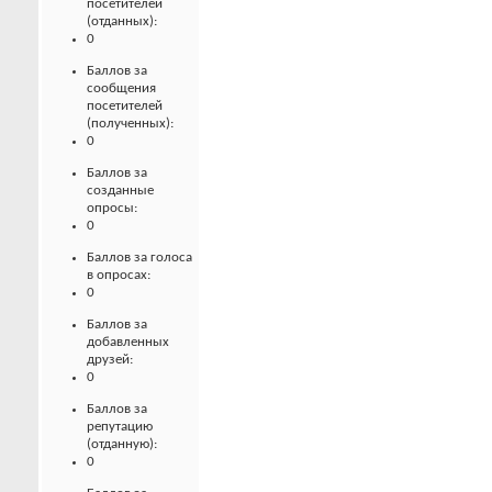
посетителей
(отданных):
0
Баллов за
сообщения
посетителей
(полученных):
0
Баллов за
созданные
опросы:
0
Баллов за голоса
в опросах:
0
Баллов за
добавленных
друзей:
0
Баллов за
репутацию
(отданную):
0