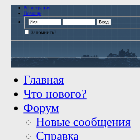
Регистрация
Помощь
Запомнить?
Главная
Что нового?
Форум
Новые сообщения
Справка