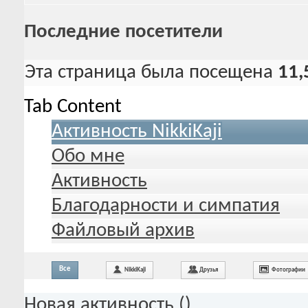
Последние посетители
Эта страница была посещена
11,
Tab Content
Активность NikkiKaji
Обо мне
Активность
Благодарности и симпатия
Файловый архив
Все
NikkiKaji
Друзья
Фотографии
Новая активность (
)