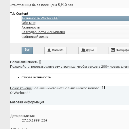
Эта страница была посещена
5,910
раз
Tab Content
Активность Warlock44
Обо мне
Активность
Благодарности и симпатия
Файловый архив
Все
Warlock44
Друзья
Фотограф
Новая активность (
)
Пожалуйста, перезагрузите эту страницу, чтобы увидеть 200+ новых элем
Старая активность
Показать ещё
Больше ничего нет
Больше ничего нового
О Warlock44
Базовая информация
Дата рождения
27.10.1999 (26)