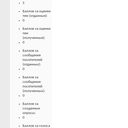
5
Баллов за оценки
тем (отданные):
0
Баллов за оценки
тем
(полученные):
0
Баллов за
сообщения
посетителей
(отданных):
0
Баллов за
сообщения
посетителей
(полученных):
0
Баллов за
созданные
опросы:
0
Баллов за голоса