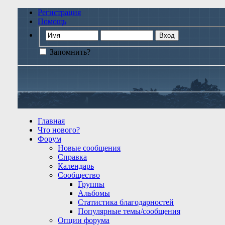
Регистрация
Помощь
Запомнить?
Главная
Что нового?
Форум
Новые сообщения
Справка
Календарь
Сообщество
Группы
Альбомы
Статистика благодарностей
Популярные темы/сообщения
Опции форума