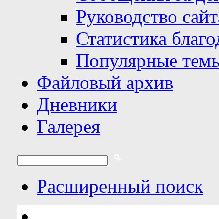
Руководство сайт
Статистика благо
Популярные тем
Файловый архив
Дневники
Галерея
Расширенный поиск