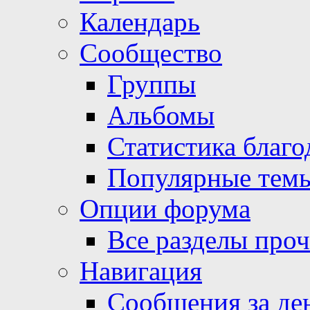
Календарь
Сообщество
Группы
Альбомы
Статистика благо
Популярные тем
Опции форума
Все разделы про
Навигация
Сообщения за де