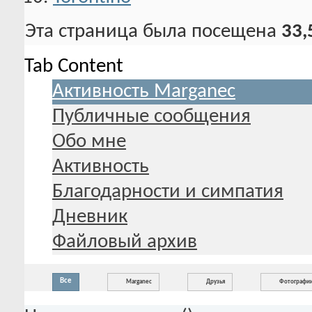
Эта страница была посещена
33,
Tab Content
Активность Marganec
Публичные сообщения
Обо мне
Активность
Благодарности и симпатия
Дневник
Файловый архив
Все
Marganec
Друзья
Фотографи