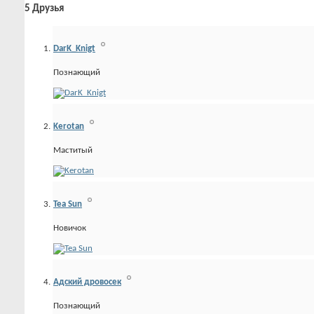
5
Друзья
DarK_Knigt
Познающий
Kerotan
Маститый
Tea Sun
Новичок
Адский дровосек
Познающий