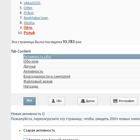
okka2020
,
Otter
,
Prikol
,
RpgMakerUser
,
Stesha
,
Пётр
,
Рольф
Эта страница была посещена
93,783
раз
Tab Content
Активность LiRo
Обо мне
Друзья
Активность
Благодарности и симпатия
Файловый архив
Награды
Все
LiRo
Друзья
Фотографии
Новая активность (
)
Пожалуйста, перезагрузите эту страницу, чтобы увидеть 200+ новых элем
Старая активность