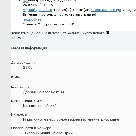
26.07.2026,
15:26
Адский дровосек
ответил(-а) в теме [XP]
Стальная легенда
в разде
Выглядит настолько круто, что аж страшно!
подробнее
Ответов: 2 | Просмотров: 5281
Показать ещё
Больше ничего нет
Больше ничего нового
О LiRo
Базовая информация
Дата рождения
23.08
О LiRo
Биография:
Добрая, но злопамятная.
Местоположение:
Красногвардейский
Интересы:
Игры, кино, литературное творчество, чтение, рисование
Способности в мейкере:
Тайловый маппинг, сценарий.