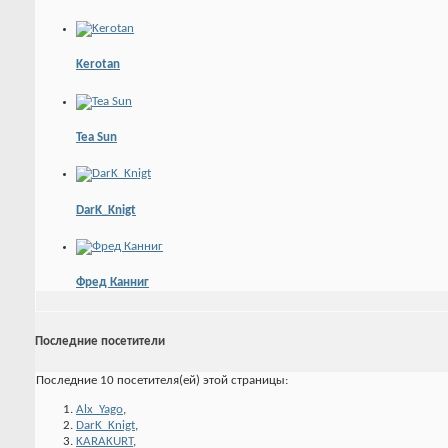
Kerotan
Tea Sun
DarK_Knigt
Фред Канниг
Последние посетители
Последние 10 посетителя(ей) этой страницы:
Alx_Yago
,
DarK_Knigt
,
KARAKURT
,